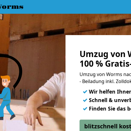
Worms
Umzug von W
100 % Grati
Umzug von Worms nach 
- Beiladung inkl. Zoll
✓
Wir helfen Ihne
✓
Schnell & unverb
✓
Finden Sie das 
blitzschnell ko