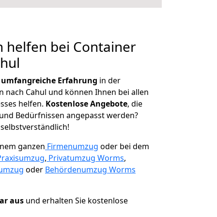
 helfen bei Container
hul
r
umfangreiche Erfahrung
in der
nach Cahul und können Ihnen bei allen
sses helfen.
K
ostenlose Angebote
, die
und Bedürfnissen angepasst werden?
 selbstverständlich!
einem ganzen
Firmenumzug
oder bei dem
Praxisumzug
,
Privatumzug Worms
,
numzug
oder
Behördenumzug Worms
lar aus
und erhalten Sie kostenlose