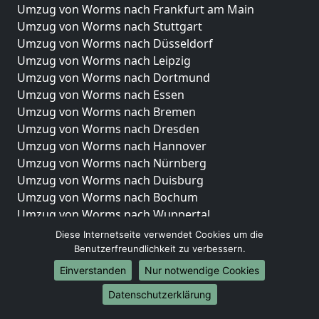
Umzug von Worms nach Frankfurt am Main
Umzug von Worms nach Stuttgart
Umzug von Worms nach Düsseldorf
Umzug von Worms nach Leipzig
Umzug von Worms nach Dortmund
Umzug von Worms nach Essen
Umzug von Worms nach Bremen
Umzug von Worms nach Dresden
Umzug von Worms nach Hannover
Umzug von Worms nach Nürnberg
Umzug von Worms nach Duisburg
Umzug von Worms nach Bochum
Umzug von Worms nach Wuppertal
Umzug von Worms nach Bielefeld
Diese Internetseite verwendet Cookies um die
Umzug von Worms nach Bonn
Benutzerfreundlichkeit zu verbessern.
Umzug von Worms nach Münster
Einverstanden
Nur notwendige Cookies
Internationale-Umzüge
Datenschutzerklärung
Umzug von Worms nach Brasilien