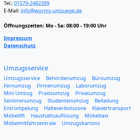
Tel.:
01579-2482399
E-Mail:
info@worms-umzuege.de
Öffnungszeiten:
Mo - Sa: 08:00 - 19:00 Uhr
Impressum
Datenschutz
Umzugsservice
Umzugsservice
Behördenumzug
Büroumzug
Fernumzug
Firmenumzug
Laborumzug
Mini Umzug
Praxisumzug
Privatumzug
Seniorenumzug
Studentenumzug
Beiladung
Entrümpelung
Halteverbotszone
Klaviertransport
Möbellift
Haushaltsauflösung
Möbeltaxi
Möbelmitfahrzentrale
Umzugskartons