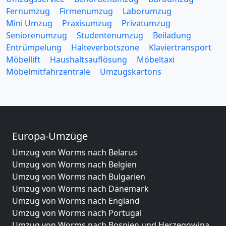
Fernumzug
Firmenumzug
Laborumzug
Mini Umzug
Praxisumzug
Privatumzug
Seniorenumzug
Studentenumzug
Beiladung
Entrümpelung
Halteverbotszone
Klaviertransport
Möbellift
Haushaltsauflösung
Möbeltaxi
Möbelmitfahrzentrale
Umzugskartons
Europa-Umzüge
Umzug von Worms nach Belarus
Umzug von Worms nach Belgien
Umzug von Worms nach Bulgarien
Umzug von Worms nach Dänemark
Umzug von Worms nach England
Umzug von Worms nach Portugal
Umzug von Worms nach Bosnien und Herzegowina