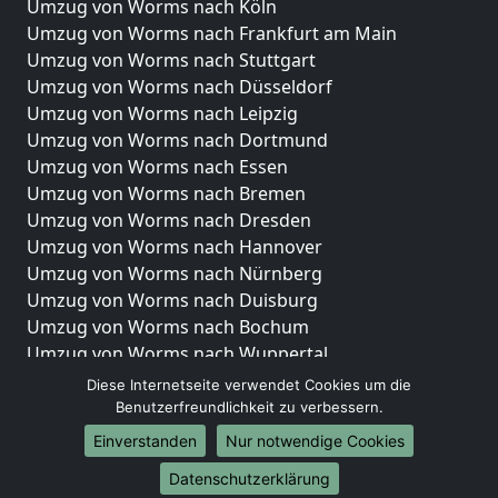
Umzug von Worms nach Köln
Umzug von Worms nach Frankfurt am Main
Umzug von Worms nach Stuttgart
Umzug von Worms nach Düsseldorf
Umzug von Worms nach Leipzig
Umzug von Worms nach Dortmund
Umzug von Worms nach Essen
Umzug von Worms nach Bremen
Umzug von Worms nach Dresden
Umzug von Worms nach Hannover
Umzug von Worms nach Nürnberg
Umzug von Worms nach Duisburg
Umzug von Worms nach Bochum
Umzug von Worms nach Wuppertal
Umzug von Worms nach Bielefeld
Diese Internetseite verwendet Cookies um die
Umzug von Worms nach Bonn
Benutzerfreundlichkeit zu verbessern.
Umzug von Worms nach Münster
Einverstanden
Nur notwendige Cookies
Internationale-Umzüge
Datenschutzerklärung