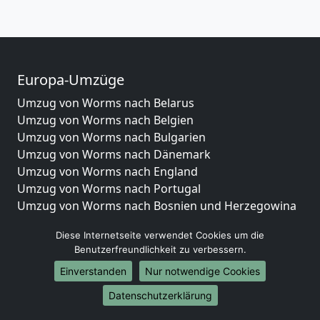
Europa-Umzüge
Umzug von Worms nach Belarus
Umzug von Worms nach Belgien
Umzug von Worms nach Bulgarien
Umzug von Worms nach Dänemark
Umzug von Worms nach England
Umzug von Worms nach Portugal
Umzug von Worms nach Bosnien und Herzegowina
Umzug von Worms nach Irland
Diese Internetseite verwendet Cookies um die
Umzug von Worms nach Lettland
Benutzerfreundlichkeit zu verbessern.
Umzug von Worms nach Zypern
Einverstanden
Nur notwendige Cookies
Umzug von Worms nach Kroatien
Umzug von Worms nach Estland
Datenschutzerklärung
Umzug von Worms nach Finnland