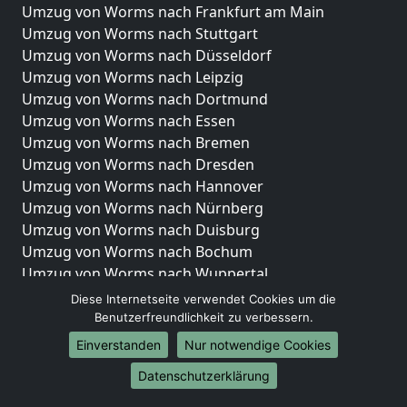
Umzug von Worms nach Frankfurt am Main
Umzug von Worms nach Stuttgart
Umzug von Worms nach Düsseldorf
Umzug von Worms nach Leipzig
Umzug von Worms nach Dortmund
Umzug von Worms nach Essen
Umzug von Worms nach Bremen
Umzug von Worms nach Dresden
Umzug von Worms nach Hannover
Umzug von Worms nach Nürnberg
Umzug von Worms nach Duisburg
Umzug von Worms nach Bochum
Umzug von Worms nach Wuppertal
Umzug von Worms nach Bielefeld
Diese Internetseite verwendet Cookies um die
Umzug von Worms nach Bonn
Benutzerfreundlichkeit zu verbessern.
Umzug von Worms nach Münster
Einverstanden
Nur notwendige Cookies
Internationale-Umzüge
Datenschutzerklärung
Umzug von Worms nach Brasilien