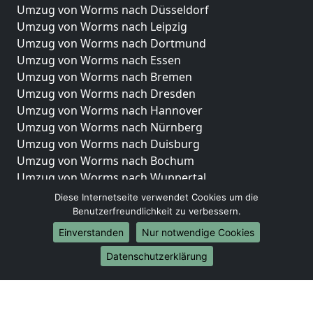
Umzug von Worms nach Düsseldorf
Umzug von Worms nach Leipzig
Umzug von Worms nach Dortmund
Umzug von Worms nach Essen
Umzug von Worms nach Bremen
Umzug von Worms nach Dresden
Umzug von Worms nach Hannover
Umzug von Worms nach Nürnberg
Umzug von Worms nach Duisburg
Umzug von Worms nach Bochum
Umzug von Worms nach Wuppertal
Umzug von Worms nach Bielefeld
Diese Internetseite verwendet Cookies um die
Umzug von Worms nach Bonn
Benutzerfreundlichkeit zu verbessern.
Umzug von Worms nach Münster
Einverstanden
Nur notwendige Cookies
Internationale-Umzüge
Datenschutzerklärung
Umzug von Worms nach Brasilien
Umzug von Worms nach Brunei Darussalam
Umzug von Worms nach Burkina Faso