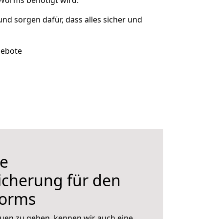
 Worms benötigt wird.
 und sorgen dafür, dass alles sicher und
gebote
e
icherung für den
orms
uen zu geben, kennen wir auch eine