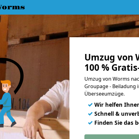
Worms
Umzug von W
100 % Grati
Umzug von Worms nach 
Groupage - Beiladung i
Überseeumzüge.
✓
Wir helfen Ihne
✓
Schnell & unverb
✓
Finden Sie das 