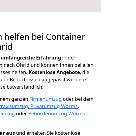
 helfen bei Container
rid
r
umfangreiche Erfahrung
in der
nach Ohrid und können Ihnen bei allen
sses helfen.
K
ostenlose Angebote
, die
und Bedürfnissen angepasst werden?
 selbstverständlich!
einem ganzen
Firmenumzug
oder bei dem
Praxisumzug
,
Privatumzug Worms
,
numzug
oder
Behördenumzug Worms
lar aus
und erhalten Sie kostenlose