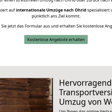
ür einen stressfreien Umzug nach Ohrid oder zurück nach
siert auf
internationale Umzüge nach Ohrid
spezialisiert
pünktlich ans Ziel kommt.
n Sie jetzt das Formular aus und erhalten Sie kostenlose An
Kostenlose Angebote erhalten
Hervorragend
Transportvers
Umzug von W
Um Ihnen das nötige Vertra