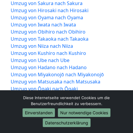
Umzug von Sakura nach Sakura
Umzug von Hirosaki nach Hirosaki
Umzug von Oyama nach Oyama
Umzug von Iwata nach Iwata
Umzug von Obihiro nach Obihiro
Umzug von Takaoka nach Takaoka
Umzug von Niiza nach Niiza
Umzug von Kushiro nach Kushiro
Umzug von Ube nach Ube
Umzug von Hadano nach Hadano
Umzug von Miyakonojō nach Miyakonojō
Umzug von Matsusaka nach Matsusaka
Umzug von Ōgaki nach Ōgaki
Umzug von Hitachinaka nach Hitachinaka
Diese Internetseite verwendet Cookies um die
Umzug von Tochigi nach Tochigi
Benutzerfreundlichkeit zu verbessern.
Umzug von Ueda nach Ueda
Einverstanden
Nur notwendige Cookies
Umzug von Kariya nach Kariya
Datenschutzerklärung
Umzug von Noda nach Noda
Umzug von Kawanishi nach Kawanishi