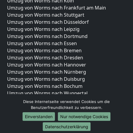
Umzug von Worms nach Köln
Umzug von Worms nach Frankfurt am Main
Umzug von Worms nach Stuttgart
Umzug von Worms nach Düsseldorf
Umzug von Worms nach Leipzig
Umzug von Worms nach Dortmund
Umzug von Worms nach Essen
Umzug von Worms nach Bremen
Umzug von Worms nach Dresden
Umzug von Worms nach Hannover
Umzug von Worms nach Nürnberg
Umzug von Worms nach Duisburg
Umzug von Worms nach Bochum
Umzug von Worms nach Wuppertal
Umzug von Worms nach Bielefeld
Diese Internetseite verwendet Cookies um die
Umzug von Worms nach Bonn
Benutzerfreundlichkeit zu verbessern.
Umzug von Worms nach Münster
Einverstanden
Nur notwendige Cookies
Internationale-Umzüge
Datenschutzerklärung