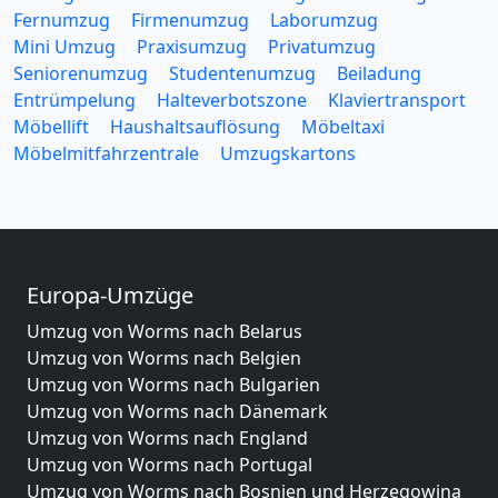
Fernumzug
Firmenumzug
Laborumzug
Mini Umzug
Praxisumzug
Privatumzug
Seniorenumzug
Studentenumzug
Beiladung
Entrümpelung
Halteverbotszone
Klaviertransport
Möbellift
Haushaltsauflösung
Möbeltaxi
Möbelmitfahrzentrale
Umzugskartons
Europa-Umzüge
Umzug von Worms nach Belarus
Umzug von Worms nach Belgien
Umzug von Worms nach Bulgarien
Umzug von Worms nach Dänemark
Umzug von Worms nach England
Umzug von Worms nach Portugal
Umzug von Worms nach Bosnien und Herzegowina