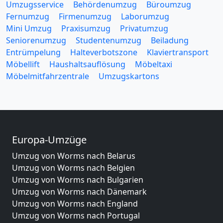
Umzugsservice
Behördenumzug
Büroumzug
Fernumzug
Firmenumzug
Laborumzug
Mini Umzug
Praxisumzug
Privatumzug
Seniorenumzug
Studentenumzug
Beiladung
Entrümpelung
Halteverbotszone
Klaviertransport
Möbellift
Haushaltsauflösung
Möbeltaxi
Möbelmitfahrzentrale
Umzugskartons
Europa-Umzüge
Umzug von Worms nach Belarus
Umzug von Worms nach Belgien
Umzug von Worms nach Bulgarien
Umzug von Worms nach Dänemark
Umzug von Worms nach England
Umzug von Worms nach Portugal