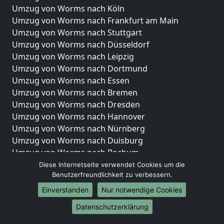
Umzug von Worms nach Köln
Umzug von Worms nach Frankfurt am Main
Umzug von Worms nach Stuttgart
Umzug von Worms nach Düsseldorf
Umzug von Worms nach Leipzig
Umzug von Worms nach Dortmund
Umzug von Worms nach Essen
Umzug von Worms nach Bremen
Umzug von Worms nach Dresden
Umzug von Worms nach Hannover
Umzug von Worms nach Nürnberg
Umzug von Worms nach Duisburg
Umzug von Worms nach Bochum
Umzug von Worms nach Wuppertal
Diese Internetseite verwendet Cookies um die
Benutzerfreundlichkeit zu verbessern.
Umzug von Worms nach Bielefeld
Umzug von Worms nach Bonn
Einverstanden
Nur notwendige Cookies
Umzug von Worms nach Münster
Datenschutzerklärung
Internationale-Umzüge