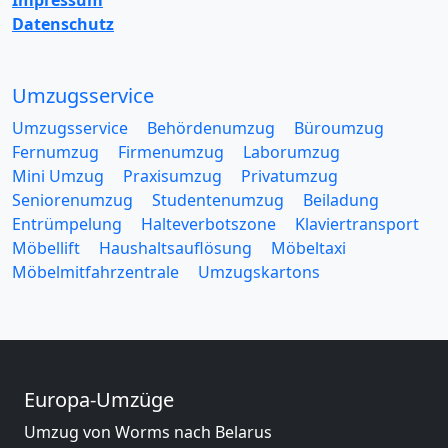
Impressum
Datenschutz
Umzugsservice
Umzugsservice
Behördenumzug
Büroumzug
Fernumzug
Firmenumzug
Laborumzug
Mini Umzug
Praxisumzug
Privatumzug
Seniorenumzug
Studentenumzug
Beiladung
Entrümpelung
Halteverbotszone
Klaviertransport
Möbellift
Haushaltsauflösung
Möbeltaxi
Möbelmitfahrzentrale
Umzugskartons
Europa-Umzüge
Umzug von Worms nach Belarus