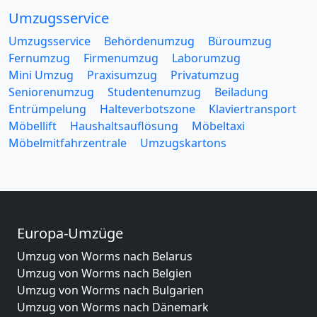
Umzugsservice
Umzugsservice
Behördenumzug
Büroumzug
Fernumzug
Firmenumzug
Laborumzug
Mini Umzug
Praxisumzug
Privatumzug
Seniorenumzug
Studentenumzug
Beiladung
Entrümpelung
Halteverbotszone
Klaviertransport
Möbellift
Haushaltsauflösung
Möbeltaxi
Möbelmitfahrzentrale
Umzugskartons
Europa-Umzüge
Umzug von Worms nach Belarus
Umzug von Worms nach Belgien
Umzug von Worms nach Bulgarien
Umzug von Worms nach Dänemark