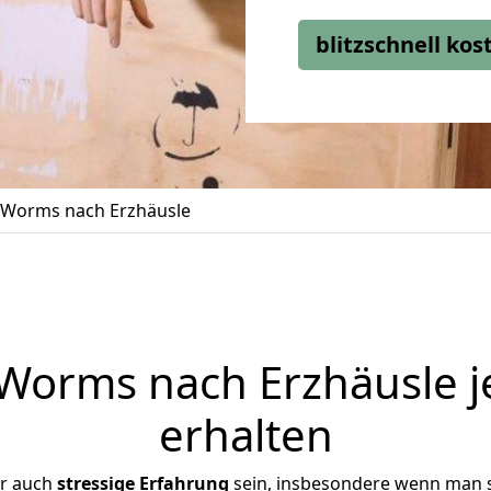
blitzschnell ko
Worms nach Erzhäusle
orms nach Erzhäusle j
erhalten
er auch
stressige
Erfahrung
sein, insbesondere wenn man 