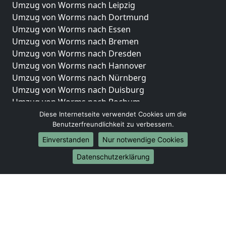
Umzug von Worms nach Leipzig
Umzug von Worms nach Dortmund
Umzug von Worms nach Essen
Umzug von Worms nach Bremen
Umzug von Worms nach Dresden
Umzug von Worms nach Hannover
Umzug von Worms nach Nürnberg
Umzug von Worms nach Duisburg
Umzug von Worms nach Bochum
Umzug von Worms nach Wuppertal
Diese Internetseite verwendet Cookies um die
Benutzerfreundlichkeit zu verbessern.
Umzug von Worms nach Bielefeld
Umzug von Worms nach Bonn
Einverstanden
Nur notwendige Cookies
Umzug von Worms nach Münster
Datenschutzerklärung
Internationale-Umzüge
Umzug von Worms nach Brasilien
Umzug von Worms nach Brunei Darussalam
Umzug von Worms nach Burkina Faso
Umzug von Worms nach Burundi