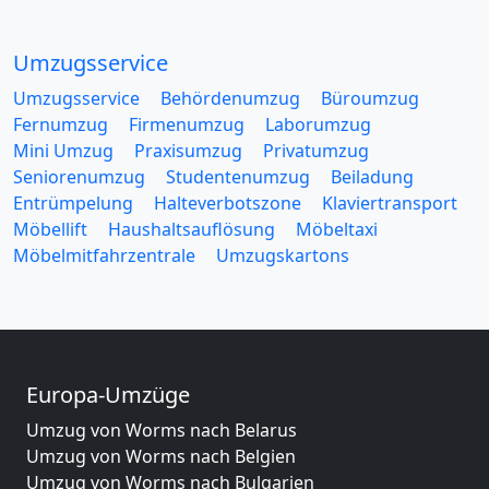
Umzugsservice
Umzugsservice
Behördenumzug
Büroumzug
Fernumzug
Firmenumzug
Laborumzug
Mini Umzug
Praxisumzug
Privatumzug
Seniorenumzug
Studentenumzug
Beiladung
Entrümpelung
Halteverbotszone
Klaviertransport
Möbellift
Haushaltsauflösung
Möbeltaxi
Möbelmitfahrzentrale
Umzugskartons
Europa-Umzüge
Umzug von Worms nach Belarus
Umzug von Worms nach Belgien
Umzug von Worms nach Bulgarien