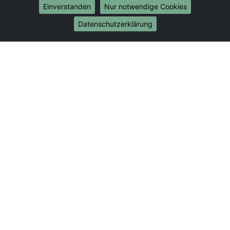
Umzug von Worms nach Bonn
Einverstanden
Nur notwendige Cookies
Umzug von Worms nach Münster
Datenschutzerklärung
Internationale-Umzüge
Umzug von Worms nach Brasilien
Umzug von Worms nach Brunei Darussalam
Umzug von Worms nach Burkina Faso
Umzug von Worms nach Burundi
Umzug von Worms nach Chile
Umzug von Worms nach China
Umzug von Worms nach Cookinseln
Umzug von Worms nach Costa Rica
Umzug von Worms nach Curaçao
Umzug von Worms nach Demokratische Republik
Kongo
Umzug von Worms nach Dominica
Umzug von Worms nach Dominikanische Republik
Umzug von Worms nach Dschibuti
Umzug von Worms nach Ecuador