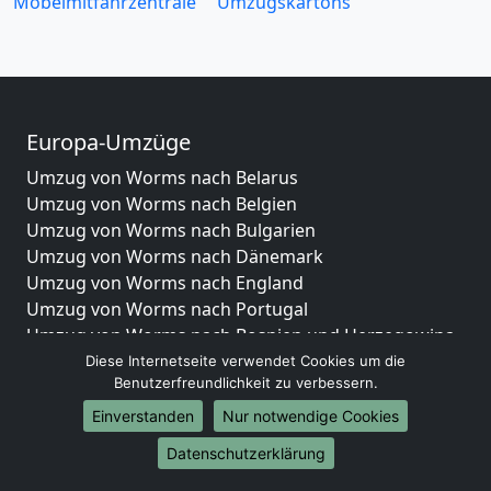
Möbelmitfahrzentrale
Umzugskartons
Europa-Umzüge
Umzug von Worms nach Belarus
Umzug von Worms nach Belgien
Umzug von Worms nach Bulgarien
Umzug von Worms nach Dänemark
Umzug von Worms nach England
Umzug von Worms nach Portugal
Umzug von Worms nach Bosnien und Herzegowina
Umzug von Worms nach Irland
Diese Internetseite verwendet Cookies um die
Benutzerfreundlichkeit zu verbessern.
Umzug von Worms nach Lettland
Umzug von Worms nach Zypern
Einverstanden
Nur notwendige Cookies
Umzug von Worms nach Kroatien
Datenschutzerklärung
Umzug von Worms nach Estland