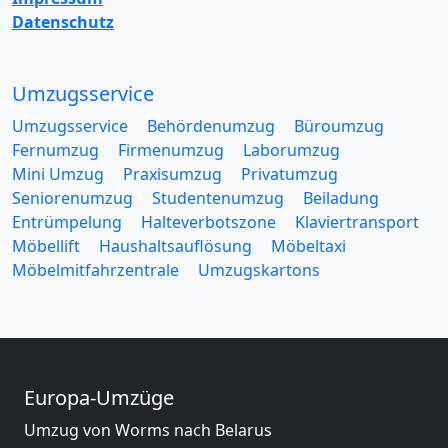
Datenschutz
Umzugsservice
Umzugsservice
Behördenumzug
Büroumzug
Fernumzug
Firmenumzug
Laborumzug
Mini Umzug
Praxisumzug
Privatumzug
Seniorenumzug
Studentenumzug
Beiladung
Entrümpelung
Halteverbotszone
Klaviertransport
Möbellift
Haushaltsauflösung
Möbeltaxi
Möbelmitfahrzentrale
Umzugskartons
Europa-Umzüge
Umzug von Worms nach Belarus