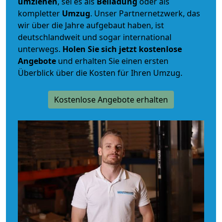
umziehen
, sei es als
Beiladung
oder als
kompletter
Umzug
. Unser Partnernetzwerk, das
wir über die Jahre aufgebaut haben, ist
deutschlandweit und sogar international
unterwegs.
Holen Sie sich jetzt kostenlose
Angebote
und erhalten Sie einen ersten
Überblick über die Kosten für Ihren Umzug.
Kostenlose Angebote erhalten