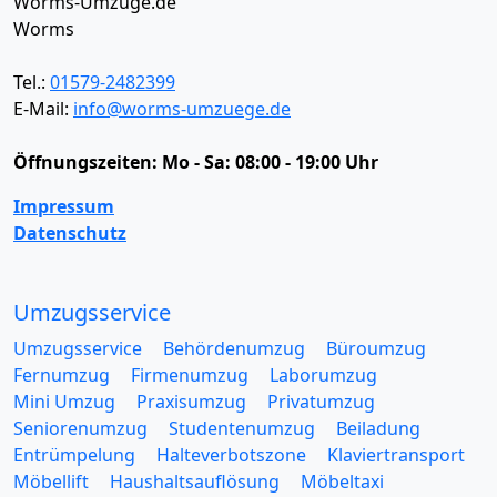
Worms-Umzüge.de
Worms
Tel.:
01579-2482399
E-Mail:
info@worms-umzuege.de
Öffnungszeiten:
Mo - Sa: 08:00 - 19:00 Uhr
Impressum
Datenschutz
Umzugsservice
Umzugsservice
Behördenumzug
Büroumzug
Fernumzug
Firmenumzug
Laborumzug
Mini Umzug
Praxisumzug
Privatumzug
Seniorenumzug
Studentenumzug
Beiladung
Entrümpelung
Halteverbotszone
Klaviertransport
Möbellift
Haushaltsauflösung
Möbeltaxi