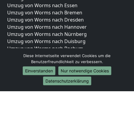
Umzug von Worms nach Essen
Umzug von Worms nach Bremen
Umzug von Worms nach Dresden
Umzug von Worms nach Hannover
Umzug von Worms nach Nürnberg
Umzug von Worms nach Duisburg
Umzug von Worms nach Bochum
Umzug von Worms nach Wuppertal
Diese Internetseite verwendet Cookies um die
Benutzerfreundlichkeit zu verbessern.
Umzug von Worms nach Bielefeld
Umzug von Worms nach Bonn
Einverstanden
Nur notwendige Cookies
Umzug von Worms nach Münster
Datenschutzerklärung
Internationale-Umzüge
Umzug von Worms nach Brasilien
Umzug von Worms nach Brunei Darussalam
Umzug von Worms nach Burkina Faso
Umzug von Worms nach Burundi
Umzug von Worms nach Chile