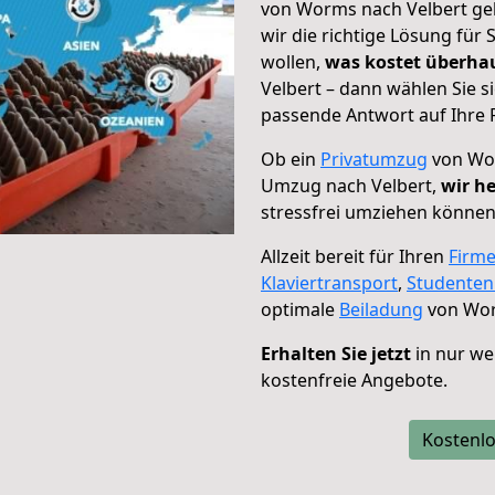
von Worms nach Velbert geh
wir die richtige Lösung für
wollen,
was kostet überh
Velbert – dann wählen Sie s
passende Antwort auf Ihre 
Ob ein
Privatumzug
von Wor
Umzug nach Velbert,
wir he
stressfrei umziehen können
Allzeit bereit für Ihren
Firm
Klaviertransport
,
Studente
optimale
Beiladung
von Wor
Erhalten Sie jetzt
in nur we
kostenfreie Angebote.
Kostenlo