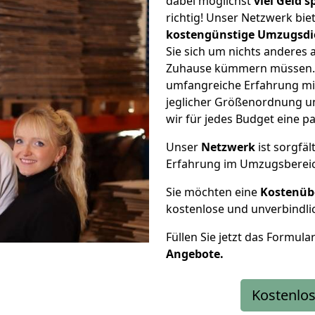
dabei möglichst
viel Geld 
richtig! Unser Netzwerk bi
kostengünstige Umzugsdi
Sie sich um nichts anderes 
Zuhause kümmern müssen. W
umfangreiche Erfahrung mi
jeglicher Größenordnung u
wir für jedes Budget eine 
Unser
Netzwerk
ist sorgfäl
Erfahrung im Umzugsberei
Sie möchten eine
Kostenüb
kostenlose und unverbindli
Füllen Sie jetzt das Formula
Angebote.
Kostenlos