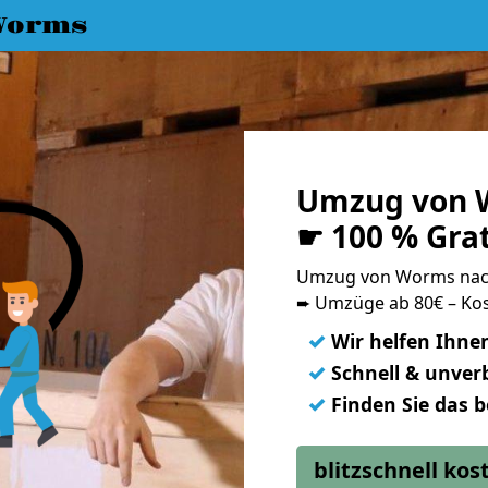
Worms
Umzug von W
☛ 100 % Gra
Umzug von Worms nac
➨ Umzüge ab 80€ – Kos
✓
Wir helfen Ihne
✓
Schnell & unverb
✓
Finden Sie das 
blitzschnell ko