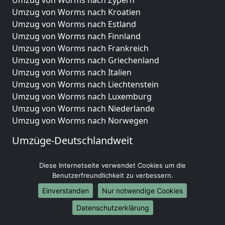
Umzug von Worms nach Kroatien
Umzug von Worms nach Estland
Umzug von Worms nach Finnland
Umzug von Worms nach Frankreich
Umzug von Worms nach Griechenland
Umzug von Worms nach Italien
Umzug von Worms nach Liechtenstein
Umzug von Worms nach Luxemburg
Umzug von Worms nach Niederlande
Umzug von Worms nach Norwegen
Umzüge-Deutschlandweit
Umzug von Worms nach Berlin
Diese Internetseite verwendet Cookies um die
Umzug von Worms nach Hamburg
Benutzerfreundlichkeit zu verbessern.
Umzug von Worms nach München
Einverstanden
Nur notwendige Cookies
Umzug von Worms nach Köln
Umzug von Worms nach Frankfurt am Main
Datenschutzerklärung
Umzug von Worms nach Stuttgart