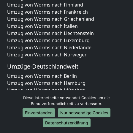
Umzug von Worms nach Finnland
Umzug von Worms nach Frankreich
Umzug von Worms nach Griechenland
Umzug von Worms nach Italien
Umzug von Worms nach Liechtenstein
Umzug von Worms nach Luxemburg
Umzug von Worms nach Niederlande
Umzug von Worms nach Norwegen
Umzüge-Deutschlandweit
Umzug von Worms nach Berlin
Umzug von Worms nach Hamburg
Umzug von Worms nach München
Umzug von Worms nach Köln
Diese Internetseite verwendet Cookies um die
Umzug von Worms nach Frankfurt am Main
Benutzerfreundlichkeit zu verbessern.
Umzug von Worms nach Stuttgart
Einverstanden
Nur notwendige Cookies
Umzug von Worms nach Düsseldorf
Datenschutzerklärung
Umzug von Worms nach Leipzig
Umzug von Worms nach Dortmund