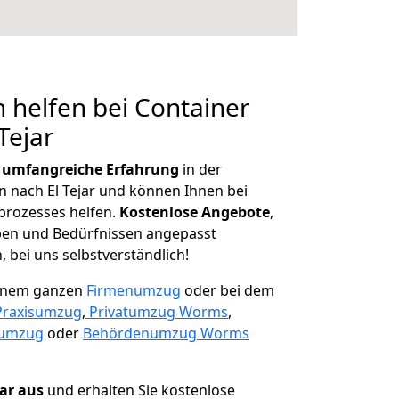
 helfen bei Container
Tejar
r
umfangreiche Erfahrung
in der
nach El Tejar und können Ihnen bei
prozesses helfen.
K
ostenlose Angebote
,
ben und Bedürfnissen angepasst
 bei uns selbstverständlich!
einem ganzen
Firmenumzug
oder bei dem
Praxisumzug
,
Privatumzug Worms
,
numzug
oder
Behördenumzug Worms
lar aus
und erhalten Sie kostenlose