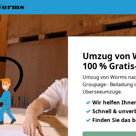
Worms
Umzug von W
100 % Grati
Umzug von Worms nach E
Groupage - Beiladung i
Überseeumzüge.
✓
Wir helfen Ihne
✓
Schnell & unverb
✓
Finden Sie das 