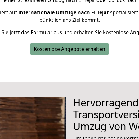
r einen stressfreien Umzug nach El Tejar oder zurück nac
iert auf
internationale Umzüge nach El Tejar
spezialisiert
pünktlich ans Ziel kommt.
n Sie jetzt das Formular aus und erhalten Sie kostenlose An
Kostenlose Angebote erhalten
Hervorragend
Transportvers
Umzug von W
Um Ihnen das nötige Vertra