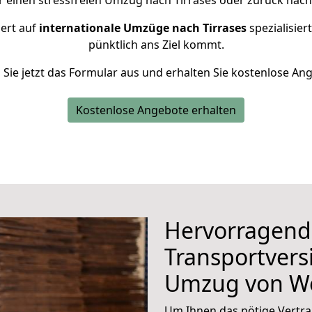
r einen stressfreien Umzug nach Tirrases oder zurück nac
iert auf
internationale Umzüge nach Tirrases
spezialisier
pünktlich ans Ziel kommt.
n Sie jetzt das Formular aus und erhalten Sie kostenlose An
Kostenlose Angebote erhalten
Hervorragend
Transportvers
Umzug von W
Um Ihnen das nötige Vertra