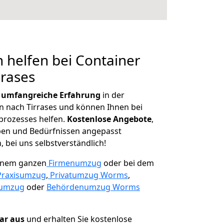
 helfen bei Container
rrases
r
umfangreiche Erfahrung
in der
nach Tirrases und können Ihnen bei
prozesses helfen.
K
ostenlose Angebote
,
ben und Bedürfnissen angepasst
 bei uns selbstverständlich!
einem ganzen
Firmenumzug
oder bei dem
Praxisumzug
,
Privatumzug Worms
,
numzug
oder
Behördenumzug Worms
lar aus
und erhalten Sie kostenlose