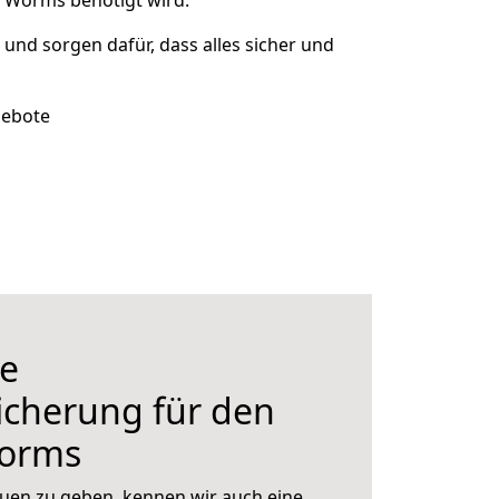
h Worms benötigt wird.
t und sorgen dafür, dass alles sicher und
gebote
e
icherung für den
orms
uen zu geben, kennen wir auch eine