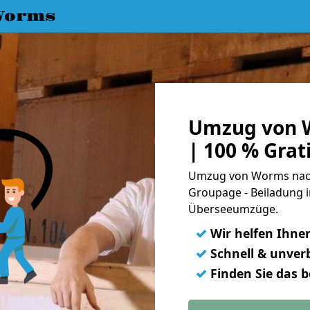
Worms
Umzug von W
| 100 % Gra
Umzug von Worms nach 
Groupage - Beiladung i
Überseeumzüge.
✓
Wir helfen Ihne
✓
Schnell & unverb
✓
Finden Sie das 