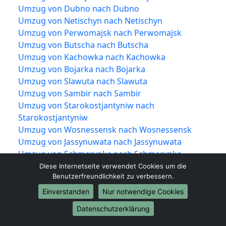
Umzug von Dubno nach Dubno
Umzug von Netischyn nach Netischyn
Umzug von Perwomajsk nach Perwomajsk
Umzug von Butscha nach Butscha
Umzug von Kachowka nach Kachowka
Umzug von Bojarka nach Bojarka
Umzug von Slawuta nach Slawuta
Umzug von Sambir nach Sambir
Umzug von Starokostjantyniw nach
Starokostjantyniw
Umzug von Wosnessensk nach Wosnessensk
Umzug von Jassynuwata nach Jassynuwata
Umzug von Schmerynka nach Schmerynka
Umzug von Obuchiw nach Obuchiw
Diese Internetseite verwendet Cookies um die
Benutzerfreundlichkeit zu verbessern.
Umzug von Boryslaw nach Boryslaw
Umzug von Juschne nach Juschne
Einverstanden
Nur notwendige Cookies
Umzug von Hluchiw nach Hluchiw
Datenschutzerklärung
Umzug von Awdijiwka nach Awdijiwka