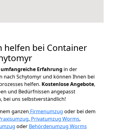
 helfen bei Container
chytomyr
r
umfangreiche Erfahrung
in der
 nach Schytomyr und können Ihnen bei
prozesses helfen.
K
ostenlose Angebote
,
ben und Bedürfnissen angepasst
 bei uns selbstverständlich!
einem ganzen
Firmenumzug
oder bei dem
Praxisumzug
,
Privatumzug Worms
,
numzug
oder
Behördenumzug Worms