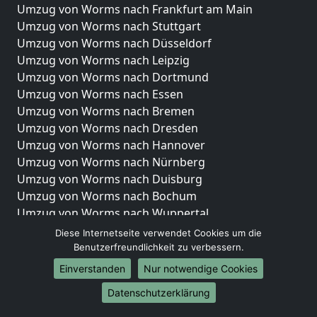
Umzug von Worms nach Frankfurt am Main
Umzug von Worms nach Stuttgart
Umzug von Worms nach Düsseldorf
Umzug von Worms nach Leipzig
Umzug von Worms nach Dortmund
Umzug von Worms nach Essen
Umzug von Worms nach Bremen
Umzug von Worms nach Dresden
Umzug von Worms nach Hannover
Umzug von Worms nach Nürnberg
Umzug von Worms nach Duisburg
Umzug von Worms nach Bochum
Umzug von Worms nach Wuppertal
Umzug von Worms nach Bielefeld
Diese Internetseite verwendet Cookies um die
Umzug von Worms nach Bonn
Benutzerfreundlichkeit zu verbessern.
Umzug von Worms nach Münster
Einverstanden
Nur notwendige Cookies
Internationale-Umzüge
Datenschutzerklärung
Umzug von Worms nach Brasilien