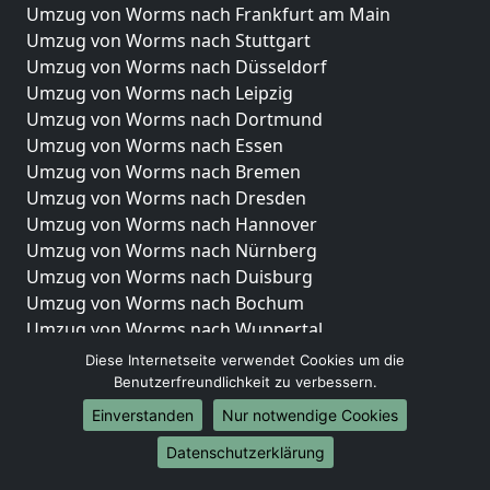
Umzug von Worms nach Frankfurt am Main
Umzug von Worms nach Stuttgart
Umzug von Worms nach Düsseldorf
Umzug von Worms nach Leipzig
Umzug von Worms nach Dortmund
Umzug von Worms nach Essen
Umzug von Worms nach Bremen
Umzug von Worms nach Dresden
Umzug von Worms nach Hannover
Umzug von Worms nach Nürnberg
Umzug von Worms nach Duisburg
Umzug von Worms nach Bochum
Umzug von Worms nach Wuppertal
Umzug von Worms nach Bielefeld
Diese Internetseite verwendet Cookies um die
Umzug von Worms nach Bonn
Benutzerfreundlichkeit zu verbessern.
Umzug von Worms nach Münster
Einverstanden
Nur notwendige Cookies
Internationale-Umzüge
Datenschutzerklärung
Umzug von Worms nach Brasilien