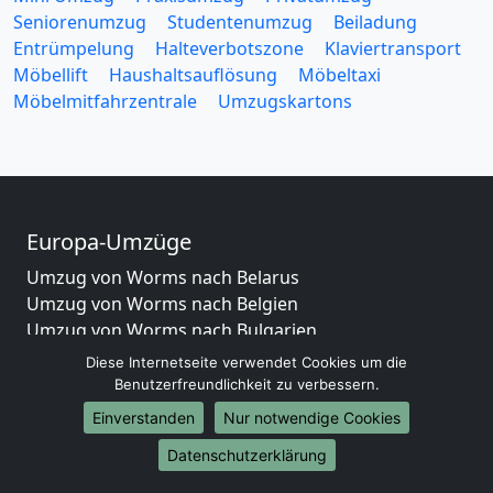
Seniorenumzug
Studentenumzug
Beiladung
Entrümpelung
Halteverbotszone
Klaviertransport
Möbellift
Haushaltsauflösung
Möbeltaxi
Möbelmitfahrzentrale
Umzugskartons
Europa-Umzüge
Umzug von Worms nach Belarus
Umzug von Worms nach Belgien
Umzug von Worms nach Bulgarien
Umzug von Worms nach Dänemark
Diese Internetseite verwendet Cookies um die
Umzug von Worms nach England
Benutzerfreundlichkeit zu verbessern.
Umzug von Worms nach Portugal
Einverstanden
Nur notwendige Cookies
Umzug von Worms nach Bosnien und Herzegowina
Datenschutzerklärung
Umzug von Worms nach Irland
Umzug von Worms nach Lettland