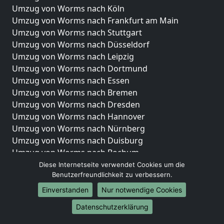
Umzug von Worms nach Köln
Umzug von Worms nach Frankfurt am Main
Umzug von Worms nach Stuttgart
Umzug von Worms nach Düsseldorf
Umzug von Worms nach Leipzig
Umzug von Worms nach Dortmund
Umzug von Worms nach Essen
Umzug von Worms nach Bremen
Umzug von Worms nach Dresden
Umzug von Worms nach Hannover
Umzug von Worms nach Nürnberg
Umzug von Worms nach Duisburg
Umzug von Worms nach Bochum
Umzug von Worms nach Wuppertal
Diese Internetseite verwendet Cookies um die
Benutzerfreundlichkeit zu verbessern.
Umzug von Worms nach Bielefeld
Umzug von Worms nach Bonn
Einverstanden
Nur notwendige Cookies
Umzug von Worms nach Münster
Datenschutzerklärung
Internationale-Umzüge