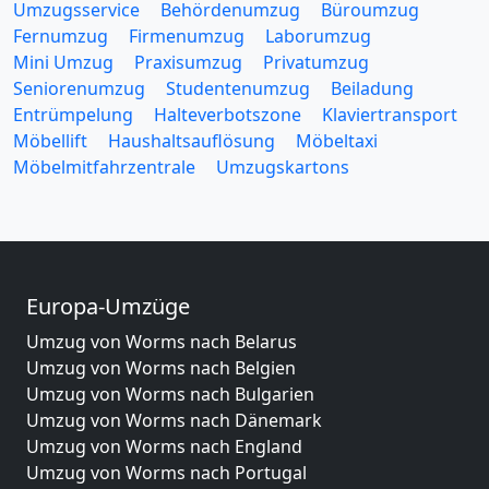
Umzugsservice
Behördenumzug
Büroumzug
Fernumzug
Firmenumzug
Laborumzug
Mini Umzug
Praxisumzug
Privatumzug
Seniorenumzug
Studentenumzug
Beiladung
Entrümpelung
Halteverbotszone
Klaviertransport
Möbellift
Haushaltsauflösung
Möbeltaxi
Möbelmitfahrzentrale
Umzugskartons
Europa-Umzüge
Umzug von Worms nach Belarus
Umzug von Worms nach Belgien
Umzug von Worms nach Bulgarien
Umzug von Worms nach Dänemark
Umzug von Worms nach England
Umzug von Worms nach Portugal