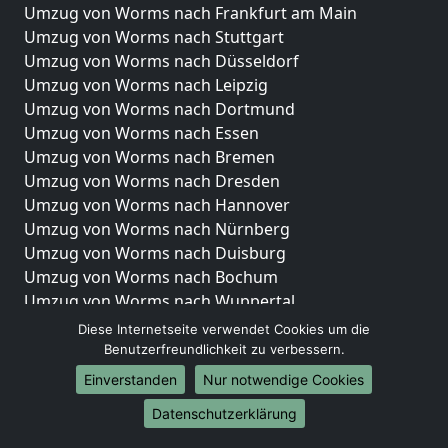
Umzug von Worms nach Frankfurt am Main
Umzug von Worms nach Stuttgart
Umzug von Worms nach Düsseldorf
Umzug von Worms nach Leipzig
Umzug von Worms nach Dortmund
Umzug von Worms nach Essen
Umzug von Worms nach Bremen
Umzug von Worms nach Dresden
Umzug von Worms nach Hannover
Umzug von Worms nach Nürnberg
Umzug von Worms nach Duisburg
Umzug von Worms nach Bochum
Umzug von Worms nach Wuppertal
Umzug von Worms nach Bielefeld
Diese Internetseite verwendet Cookies um die
Umzug von Worms nach Bonn
Benutzerfreundlichkeit zu verbessern.
Umzug von Worms nach Münster
Einverstanden
Nur notwendige Cookies
Internationale-Umzüge
Datenschutzerklärung
Umzug von Worms nach Brasilien