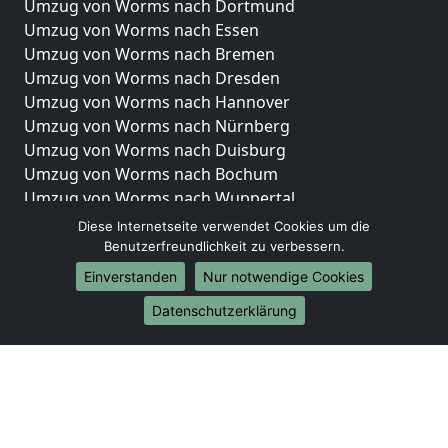
Umzug von Worms nach Dortmund
Umzug von Worms nach Essen
Umzug von Worms nach Bremen
Umzug von Worms nach Dresden
Umzug von Worms nach Hannover
Umzug von Worms nach Nürnberg
Umzug von Worms nach Duisburg
Umzug von Worms nach Bochum
Umzug von Worms nach Wuppertal
Umzug von Worms nach Bielefeld
Diese Internetseite verwendet Cookies um die
Umzug von Worms nach Bonn
Benutzerfreundlichkeit zu verbessern.
Umzug von Worms nach Münster
Einverstanden
Nur notwendige Cookies
Internationale-Umzüge
Datenschutzerklärung
Umzug von Worms nach Brasilien
Umzug von Worms nach Brunei Darussalam
Umzug von Worms nach Burkina Faso
Umzug von Worms nach Burundi
Umzug von Worms nach Chile