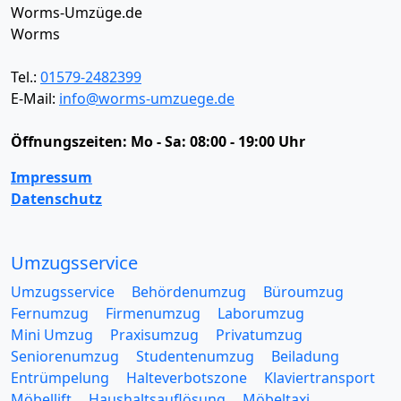
Worms-Umzüge.de
Worms
Tel.:
01579-2482399
E-Mail:
info@worms-umzuege.de
Öffnungszeiten:
Mo - Sa: 08:00 - 19:00 Uhr
Impressum
Datenschutz
Umzugsservice
Umzugsservice
Behördenumzug
Büroumzug
Fernumzug
Firmenumzug
Laborumzug
Mini Umzug
Praxisumzug
Privatumzug
Seniorenumzug
Studentenumzug
Beiladung
Entrümpelung
Halteverbotszone
Klaviertransport
Möbellift
Haushaltsauflösung
Möbeltaxi