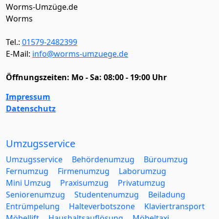
Worms-Umzüge.de
Worms
Tel.:
01579-2482399
E-Mail:
info@worms-umzuege.de
Öffnungszeiten:
Mo - Sa: 08:00 - 19:00 Uhr
Impressum
Datenschutz
Umzugsservice
Umzugsservice
Behördenumzug
Büroumzug
Fernumzug
Firmenumzug
Laborumzug
Mini Umzug
Praxisumzug
Privatumzug
Seniorenumzug
Studentenumzug
Beiladung
Entrümpelung
Halteverbotszone
Klaviertransport
Möbellift
Haushaltsauflösung
Möbeltaxi