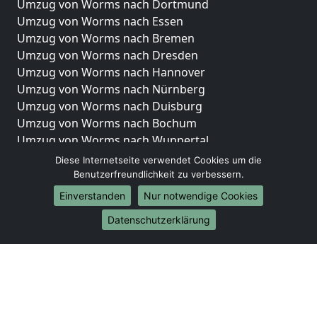
Umzug von Worms nach Dortmund
Umzug von Worms nach Essen
Umzug von Worms nach Bremen
Umzug von Worms nach Dresden
Umzug von Worms nach Hannover
Umzug von Worms nach Nürnberg
Umzug von Worms nach Duisburg
Umzug von Worms nach Bochum
Umzug von Worms nach Wuppertal
Umzug von Worms nach Bielefeld
Diese Internetseite verwendet Cookies um die
Umzug von Worms nach Bonn
Benutzerfreundlichkeit zu verbessern.
Umzug von Worms nach Münster
Einverstanden
Nur notwendige Cookies
Internationale-Umzüge
Datenschutzerklärung
Umzug von Worms nach Brasilien
Umzug von Worms nach Brunei Darussalam
Umzug von Worms nach Burkina Faso
Umzug von Worms nach Burundi
Umzug von Worms nach Chile