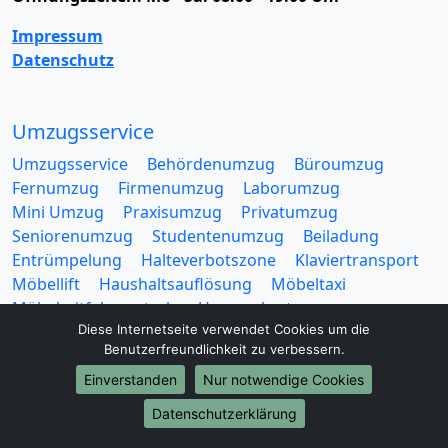
Impressum
Datenschutz
Umzugsservice
Umzugsservice
Behördenumzug
Büroumzug
Fernumzug
Firmenumzug
Laborumzug
Mini Umzug
Praxisumzug
Privatumzug
Seniorenumzug
Studentenumzug
Beiladung
Entrümpelung
Halteverbotszone
Klaviertransport
Möbellift
Haushaltsauflösung
Möbeltaxi
Möbelmitfahrzentrale
Umzugskartons
Diese Internetseite verwendet Cookies um die
Benutzerfreundlichkeit zu verbessern.
Einverstanden
Nur notwendige Cookies
Datenschutzerklärung
Europa-Umzüge