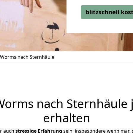
blitzschnell ko
Worms nach Sternhäule
orms nach Sternhäule j
erhalten
er auch
stressige
Erfahrung
sein, insbesondere wenn man 