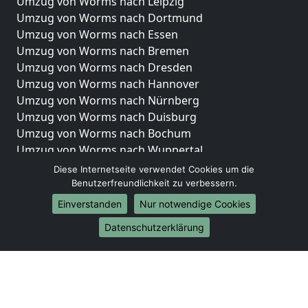
Umzug von Worms nach Leipzig
Umzug von Worms nach Dortmund
Umzug von Worms nach Essen
Umzug von Worms nach Bremen
Umzug von Worms nach Dresden
Umzug von Worms nach Hannover
Umzug von Worms nach Nürnberg
Umzug von Worms nach Duisburg
Umzug von Worms nach Bochum
Umzug von Worms nach Wuppertal
Umzug von Worms nach Bielefeld
Diese Internetseite verwendet Cookies um die
Umzug von Worms nach Bonn
Benutzerfreundlichkeit zu verbessern.
Umzug von Worms nach Münster
Einverstanden
Nur notwendige Cookies
Internationale-Umzüge
Datenschutzerklärung
Umzug von Worms nach Brasilien
Umzug von Worms nach Brunei Darussalam
Umzug von Worms nach Burkina Faso
Umzug von Worms nach Burundi