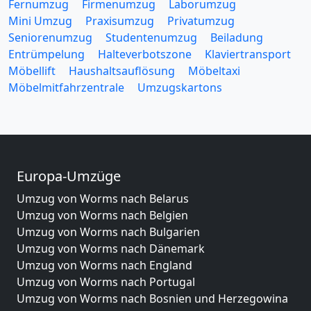
Fernumzug
Firmenumzug
Laborumzug
Mini Umzug
Praxisumzug
Privatumzug
Seniorenumzug
Studentenumzug
Beiladung
Entrümpelung
Halteverbotszone
Klaviertransport
Möbellift
Haushaltsauflösung
Möbeltaxi
Möbelmitfahrzentrale
Umzugskartons
Europa-Umzüge
Umzug von Worms nach Belarus
Umzug von Worms nach Belgien
Umzug von Worms nach Bulgarien
Umzug von Worms nach Dänemark
Umzug von Worms nach England
Umzug von Worms nach Portugal
Umzug von Worms nach Bosnien und Herzegowina