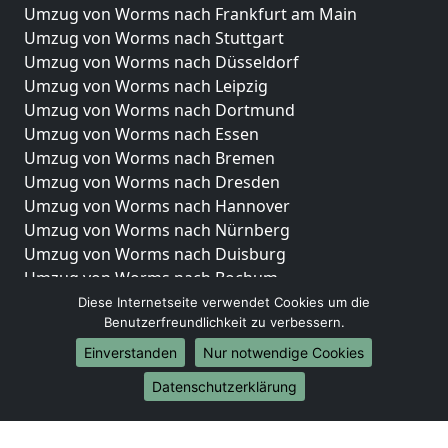
Umzug von Worms nach Frankfurt am Main
Umzug von Worms nach Stuttgart
Umzug von Worms nach Düsseldorf
Umzug von Worms nach Leipzig
Umzug von Worms nach Dortmund
Umzug von Worms nach Essen
Umzug von Worms nach Bremen
Umzug von Worms nach Dresden
Umzug von Worms nach Hannover
Umzug von Worms nach Nürnberg
Umzug von Worms nach Duisburg
Umzug von Worms nach Bochum
Umzug von Worms nach Wuppertal
Diese Internetseite verwendet Cookies um die
Benutzerfreundlichkeit zu verbessern.
Umzug von Worms nach Bielefeld
Umzug von Worms nach Bonn
Einverstanden
Nur notwendige Cookies
Umzug von Worms nach Münster
Datenschutzerklärung
Internationale-Umzüge
Umzug von Worms nach Brasilien