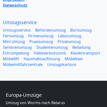
Datenschutz
Umzugsservice
Umzugsservice
Behördenumzug
Büroumzug
Fernumzug
Firmenumzug
Laborumzug
Mini Umzug
Praxisumzug
Privatumzug
Seniorenumzug
Studentenumzug
Beiladung
Entrümpelung
Halteverbotszone
Klaviertransport
Möbellift
Haushaltsauflösung
Möbeltaxi
Möbelmitfahrzentrale
Umzugskartons
Europa-Umzüge
Umzug von Worms nach Belarus