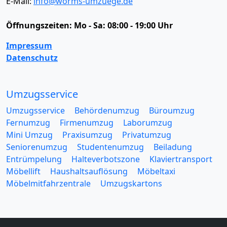
E-Mail:
info@worms-umzuege.de
Öffnungszeiten:
Mo - Sa: 08:00 - 19:00 Uhr
Impressum
Datenschutz
Umzugsservice
Umzugsservice
Behördenumzug
Büroumzug
Fernumzug
Firmenumzug
Laborumzug
Mini Umzug
Praxisumzug
Privatumzug
Seniorenumzug
Studentenumzug
Beiladung
Entrümpelung
Halteverbotszone
Klaviertransport
Möbellift
Haushaltsauflösung
Möbeltaxi
Möbelmitfahrzentrale
Umzugskartons