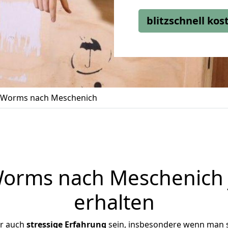
blitzschnell ko
Worms nach Meschenich
orms nach Meschenich j
erhalten
er auch
stressige
Erfahrung
sein, insbesondere wenn man 