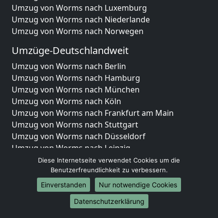
Umzug von Worms nach Luxemburg
Umzug von Worms nach Niederlande
Umzug von Worms nach Norwegen
Umzüge-Deutschlandweit
Umzug von Worms nach Berlin
Umzug von Worms nach Hamburg
Umzug von Worms nach München
Umzug von Worms nach Köln
Umzug von Worms nach Frankfurt am Main
Umzug von Worms nach Stuttgart
Umzug von Worms nach Düsseldorf
Umzug von Worms nach Leipzig
Umzug von Worms nach Dortmund
Diese Internetseite verwendet Cookies um die
Benutzerfreundlichkeit zu verbessern.
Umzug von Worms nach Essen
Umzug von Worms nach Bremen
Einverstanden
Nur notwendige Cookies
Umzug von Worms nach Dresden
Datenschutzerklärung
Umzug von Worms nach Hannover