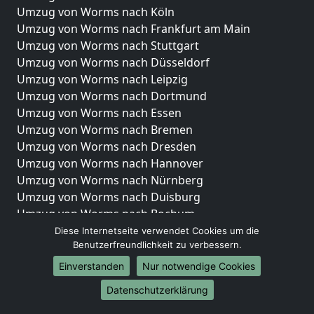
Umzug von Worms nach Köln
Umzug von Worms nach Frankfurt am Main
Umzug von Worms nach Stuttgart
Umzug von Worms nach Düsseldorf
Umzug von Worms nach Leipzig
Umzug von Worms nach Dortmund
Umzug von Worms nach Essen
Umzug von Worms nach Bremen
Umzug von Worms nach Dresden
Umzug von Worms nach Hannover
Umzug von Worms nach Nürnberg
Umzug von Worms nach Duisburg
Umzug von Worms nach Bochum
Umzug von Worms nach Wuppertal
Diese Internetseite verwendet Cookies um die
Benutzerfreundlichkeit zu verbessern.
Umzug von Worms nach Bielefeld
Umzug von Worms nach Bonn
Einverstanden
Nur notwendige Cookies
Umzug von Worms nach Münster
Datenschutzerklärung
Internationale-Umzüge