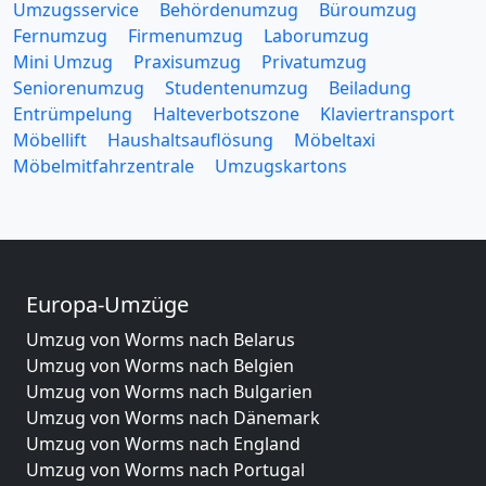
Umzugsservice
Behördenumzug
Büroumzug
Fernumzug
Firmenumzug
Laborumzug
Mini Umzug
Praxisumzug
Privatumzug
Seniorenumzug
Studentenumzug
Beiladung
Entrümpelung
Halteverbotszone
Klaviertransport
Möbellift
Haushaltsauflösung
Möbeltaxi
Möbelmitfahrzentrale
Umzugskartons
Europa-Umzüge
Umzug von Worms nach Belarus
Umzug von Worms nach Belgien
Umzug von Worms nach Bulgarien
Umzug von Worms nach Dänemark
Umzug von Worms nach England
Umzug von Worms nach Portugal