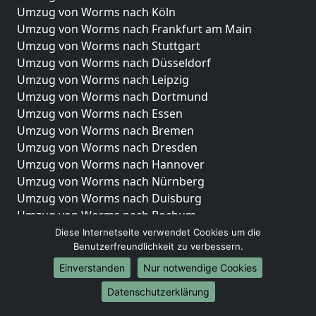
Umzug von Worms nach Köln
Umzug von Worms nach Frankfurt am Main
Umzug von Worms nach Stuttgart
Umzug von Worms nach Düsseldorf
Umzug von Worms nach Leipzig
Umzug von Worms nach Dortmund
Umzug von Worms nach Essen
Umzug von Worms nach Bremen
Umzug von Worms nach Dresden
Umzug von Worms nach Hannover
Umzug von Worms nach Nürnberg
Umzug von Worms nach Duisburg
Umzug von Worms nach Bochum
Umzug von Worms nach Wuppertal
Diese Internetseite verwendet Cookies um die
Benutzerfreundlichkeit zu verbessern.
Umzug von Worms nach Bielefeld
Umzug von Worms nach Bonn
Einverstanden
Nur notwendige Cookies
Umzug von Worms nach Münster
Datenschutzerklärung
Internationale-Umzüge