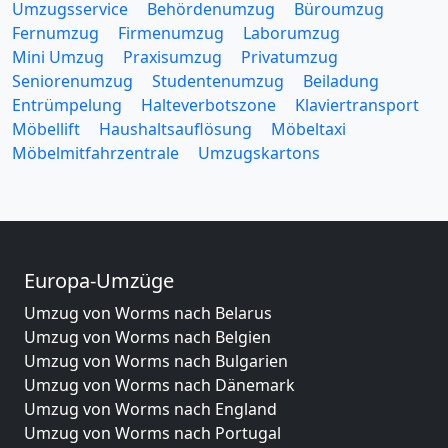
Umzugsservice
Behördenumzug
Büroumzug
Fernumzug
Firmenumzug
Laborumzug
Mini Umzug
Praxisumzug
Privatumzug
Seniorenumzug
Studentenumzug
Beiladung
Entrümpelung
Halteverbotszone
Klaviertransport
Möbellift
Haushaltsauflösung
Möbeltaxi
Möbelmitfahrzentrale
Umzugskartons
Europa-Umzüge
Umzug von Worms nach Belarus
Umzug von Worms nach Belgien
Umzug von Worms nach Bulgarien
Umzug von Worms nach Dänemark
Umzug von Worms nach England
Umzug von Worms nach Portugal