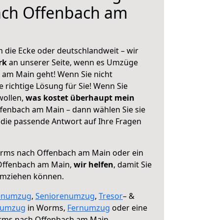
ch Offenbach am
 die Ecke oder deutschlandweit – wir
erk
an unserer Seite, wenn es Umzüge
am Main geht! Wenn Sie nicht
e richtige Lösung für Sie! Wenn Sie
wollen,
was kostet überhaupt mein
enbach am Main – dann wählen Sie sie
die passende Antwort auf Ihre Fragen
ms nach Offenbach am Main oder ein
Offenbach am Main,
wir helfen
, damit Sie
umziehen können.
enumzug
,
Seniorenumzug
,
Tresor
– &
numzug
in Worms,
Fernumzug
oder eine
ms nach Offenbach am Main.