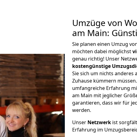
Umzüge von Wo
am Main: Günst
Sie planen einen Umzug v
möchten dabei möglichst
v
genau richtig! Unser Netzw
kostengünstige Umzugsdi
Sie sich um nichts anderes 
Zuhause kümmern müssen. W
umfangreiche Erfahrung m
am Main mit jeglicher Grö
garantieren, dass wir für j
werden.
Unser
Netzwerk
ist sorgfäl
Erfahrung im Umzugsberei