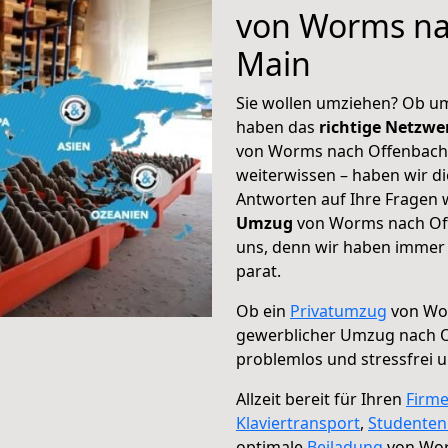
von Worms na
Main
Sie wollen umziehen? Ob um
haben das
richtige Netzw
von Worms nach Offenbach 
weiterwissen – haben wir di
Antworten auf Ihre Fragen 
Umzug
von Worms nach Off
uns, denn wir haben immer 
parat.
Ob ein
Privatumzug
von Wor
gewerblicher Umzug nach 
problemlos und stressfrei 
Allzeit bereit für Ihren
Firm
Klaviertransport
,
Studente
optimale
Beiladung
von Wor