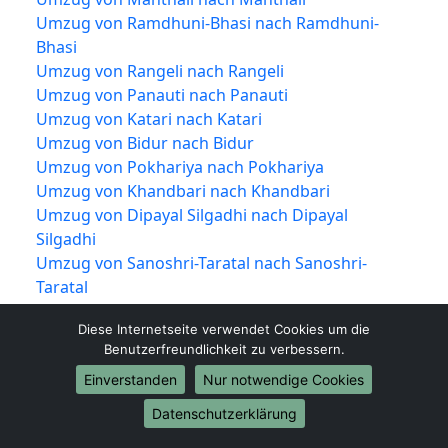
Umzug von Ramdhuni-Bhasi nach Ramdhuni-
Bhasi
Umzug von Rangeli nach Rangeli
Umzug von Panauti nach Panauti
Umzug von Katari nach Katari
Umzug von Bidur nach Bidur
Umzug von Pokhariya nach Pokhariya
Umzug von Khandbari nach Khandbari
Umzug von Dipayal Silgadhi nach Dipayal
Silgadhi
Umzug von Sanoshri-Taratal nach Sanoshri-
Taratal
Umzug von Bhrikuti nach Bhrikuti
Diese Internetseite verwendet Cookies um die
Umzug von Duhabi-Bhaluwa nach Duhabi-
Benutzerfreundlichkeit zu verbessern.
Bhaluwa
Einverstanden
Nur notwendige Cookies
Umzug von Shankharapur nach Shankharapur
Umzug von Dudhauli nach Dudhauli
Datenschutzerklärung
Umzug von Sabaila nach Sabaila