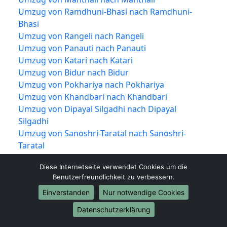
Umzug von Ramdhuni-Bhasi nach Ramdhuni-
Bhasi
Umzug von Rangeli nach Rangeli
Umzug von Panauti nach Panauti
Umzug von Katari nach Katari
Umzug von Bidur nach Bidur
Umzug von Pokhariya nach Pokhariya
Umzug von Khandbari nach Khandbari
Umzug von Dipayal Silgadhi nach Dipayal
Silgadhi
Umzug von Sanoshri-Taratal nach Sanoshri-
Taratal
Umzug von Bhrikuti nach Bhrikuti
Diese Internetseite verwendet Cookies um die
Umzug von Duhabi-Bhaluwa nach Duhabi-
Benutzerfreundlichkeit zu verbessern.
Bhaluwa
Einverstanden
Nur notwendige Cookies
Umzug von Shankharapur nach Shankharapur
Umzug von Dudhauli nach Dudhauli
Datenschutzerklärung
Umzug von Sabaila nach Sabaila