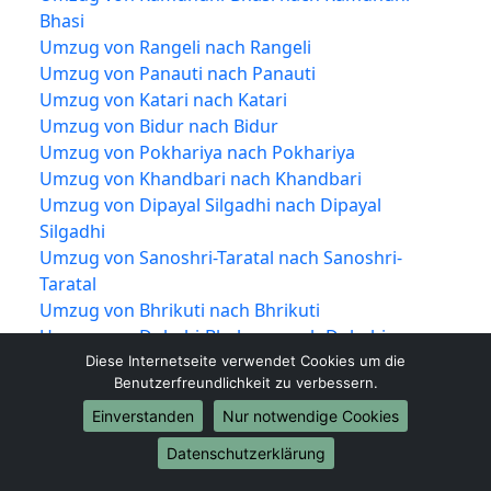
Bhasi
Umzug von Rangeli nach Rangeli
Umzug von Panauti nach Panauti
Umzug von Katari nach Katari
Umzug von Bidur nach Bidur
Umzug von Pokhariya nach Pokhariya
Umzug von Khandbari nach Khandbari
Umzug von Dipayal Silgadhi nach Dipayal
Silgadhi
Umzug von Sanoshri-Taratal nach Sanoshri-
Taratal
Umzug von Bhrikuti nach Bhrikuti
Umzug von Duhabi-Bhaluwa nach Duhabi-
Bhaluwa
Diese Internetseite verwendet Cookies um die
Benutzerfreundlichkeit zu verbessern.
Umzug von Shankharapur nach Shankharapur
Umzug von Dudhauli nach Dudhauli
Einverstanden
Nur notwendige Cookies
Umzug von Sabaila nach Sabaila
Datenschutzerklärung
Umzug von Banepa nach Banepa