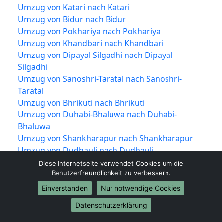
Umzug von Katari nach Katari
Umzug von Bidur nach Bidur
Umzug von Pokhariya nach Pokhariya
Umzug von Khandbari nach Khandbari
Umzug von Dipayal Silgadhi nach Dipayal
Silgadhi
Umzug von Sanoshri-Taratal nach Sanoshri-
Taratal
Umzug von Bhrikuti nach Bhrikuti
Umzug von Duhabi-Bhaluwa nach Duhabi-
Bhaluwa
Umzug von Shankharapur nach Shankharapur
Umzug von Dudhauli nach Dudhauli
Umzug von Sabaila nach Sabaila
Diese Internetseite verwendet Cookies um die
Umzug von Banepa nach Banepa
Benutzerfreundlichkeit zu verbessern.
Umzug von Phidim nach Phidim
Einverstanden
Nur notwendige Cookies
Umzug von Chainpur nach Chainpur
Datenschutzerklärung
Umzug von Dakshinkali nach Dakshinkali
Umzug von Waling nach Waling