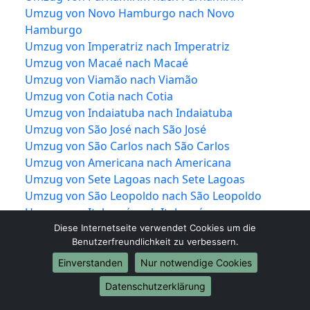
Umzug von Novo Hamburgo nach Novo
Hamburgo
Umzug von Imperatriz nach Imperatriz
Umzug von Macaé nach Macaé
Umzug von Viamão nach Viamão
Umzug von Cotia nach Cotia
Umzug von Indaiatuba nach Indaiatuba
Umzug von São José nach São José
Umzug von São Carlos nach São Carlos
Umzug von Americana nach Americana
Umzug von Sete Lagoas nach Sete Lagoas
Umzug von São Leopoldo nach São Leopoldo
Umzug von Itaboraí nach Itaboraí
Umzug von Itapevi nach Itapevi
Diese Internetseite verwendet Cookies um die
Benutzerfreundlichkeit zu verbessern.
Umzug von Divinópolis nach Divinópolis
Umzug von Jacareí nach Jacareí
Einverstanden
Nur notwendige Cookies
Umzug von Colombo nach Colombo
Datenschutzerklärung
Umzug von Magé nach Magé