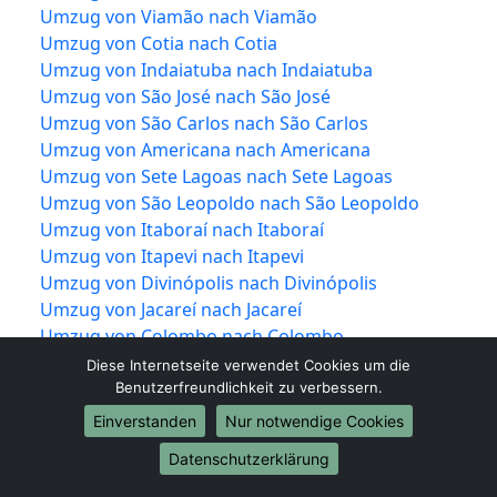
Umzug von Viamão nach Viamão
Umzug von Cotia nach Cotia
Umzug von Indaiatuba nach Indaiatuba
Umzug von São José nach São José
Umzug von São Carlos nach São Carlos
Umzug von Americana nach Americana
Umzug von Sete Lagoas nach Sete Lagoas
Umzug von São Leopoldo nach São Leopoldo
Umzug von Itaboraí nach Itaboraí
Umzug von Itapevi nach Itapevi
Umzug von Divinópolis nach Divinópolis
Umzug von Jacareí nach Jacareí
Umzug von Colombo nach Colombo
Umzug von Magé nach Magé
Diese Internetseite verwendet Cookies um die
Umzug von Marília nach Marília
Benutzerfreundlichkeit zu verbessern.
Umzug von Araraquara nach Araraquara
Einverstanden
Nur notwendige Cookies
Umzug von Maracanaú nach Maracanaú
Datenschutzerklärung
Umzug von Hortolândia nach Hortolândia
Umzug von Presidente Prudente nach Presidente